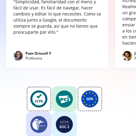
increí
"Simplicidad, familiaridad con el menú y
Realme
fácil de usar. Es fácil de navegar, hacer
un gra
cambios y editar lo que necesites. Como se
compet
utiliza junto a Google, el documento
enviar
siempre se guarda, así que no tienes que
a los 
preocuparte por ello."
en tie
hacien
Pam Driscoll F
Profesora