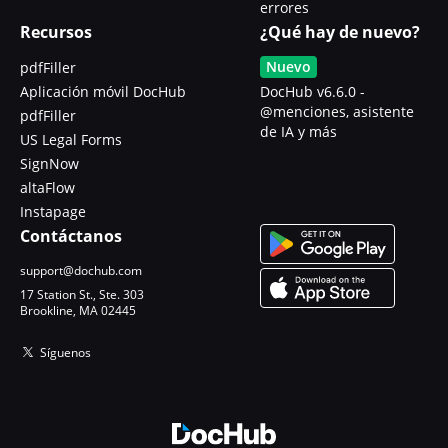
errores
Recursos
¿Qué hay de nuevo?
Nuevo
pdfFiller
Aplicación móvil DocHub
DocHub v6.6.0 -
@menciones, asistente
pdfFiller
de IA y más
US Legal Forms
SignNow
altaFlow
Instapage
Contáctanos
support@dochub.com
17 Station St., Ste. 303
Brookline, MA 02445
Síguenos