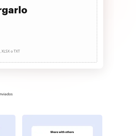
rgarlo
, XLSX o TXT
enviados