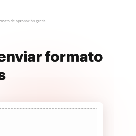
ormato de aprobación gratis
enviar formato
s