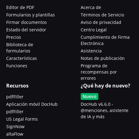
Editor de PDF
Acerca de
Formularios y plantillas
Términos de Servicio
Firmar documentos
Aviso de privacidad
Estado del servidor
Centro Legal
Precios
Cumplimiento de Firma
Electrónica
Biblioteca de
formularios
Asistencia
Características
Notas de publicación
Funciones
Programa de
recompensas por
errores
Recursos
¿Qué hay de nuevo?
Nuevo
pdfFiller
Aplicación móvil DocHub
DocHub v6.6.0 -
@menciones, asistente
pdfFiller
de IA y más
US Legal Forms
SignNow
altaFlow