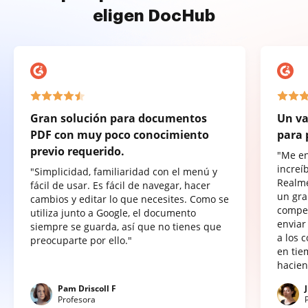
eligen DocHub
Gran solución para documentos
Un va
PDF con muy poco conocimiento
para 
previo requerido.
"Me e
increí
"Simplicidad, familiaridad con el menú y
Realme
fácil de usar. Es fácil de navegar, hacer
un gra
cambios y editar lo que necesites. Como se
compet
utiliza junto a Google, el documento
enviar
siempre se guarda, así que no tienes que
a los 
preocuparte por ello."
en tie
hacien
Pam Driscoll F
Profesora