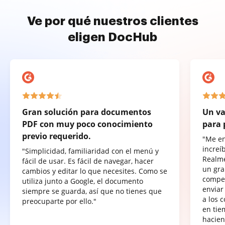
Ve por qué nuestros clientes
eligen DocHub
Gran solución para documentos
Un va
PDF con muy poco conocimiento
para 
previo requerido.
"Me e
increí
"Simplicidad, familiaridad con el menú y
Realme
fácil de usar. Es fácil de navegar, hacer
un gra
cambios y editar lo que necesites. Como se
compet
utiliza junto a Google, el documento
enviar
siempre se guarda, así que no tienes que
a los 
preocuparte por ello."
en tie
hacien