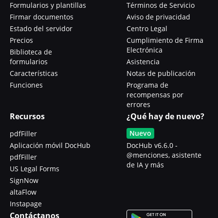
Formularios y plantillas
Términos de Servicio
Firmar documentos
Aviso de privacidad
Estado del servidor
Centro Legal
Precios
Cumplimiento de Firma
Electrónica
Biblioteca de
formularios
Asistencia
Características
Notas de publicación
Funciones
Programa de
recompensas por
errores
Recursos
¿Qué hay de nuevo?
Nuevo
pdfFiller
Aplicación móvil DocHub
DocHub v6.6.0 -
@menciones, asistente
pdfFiller
de IA y más
US Legal Forms
SignNow
altaFlow
Instapage
Contáctanos