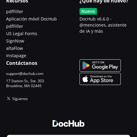
Recursos
¿Qué hay de nuevo?
Nuevo
pdfFiller
Aplicación móvil DocHub
DocHub v6.6.0 -
@menciones, asistente
pdfFiller
de IA y más
US Legal Forms
SignNow
altaFlow
Instapage
Contáctanos
support@dochub.com
17 Station St., Ste. 303
Brookline, MA 02445
Síguenos