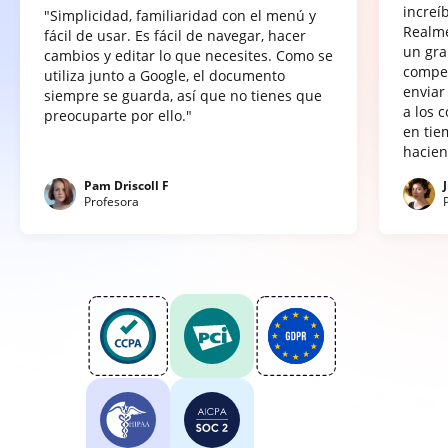
increí
"Simplicidad, familiaridad con el menú y
Realme
fácil de usar. Es fácil de navegar, hacer
un gra
cambios y editar lo que necesites. Como se
compet
utiliza junto a Google, el documento
enviar
siempre se guarda, así que no tienes que
a los 
preocuparte por ello."
en tie
hacien
Pam Driscoll F
Profesora