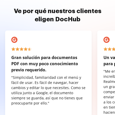
Ve por qué nuestros clientes
eligen DocHub
Gran solución para documentos
Un va
PDF con muy poco conocimiento
para 
previo requerido.
"Me e
increí
"Simplicidad, familiaridad con el menú y
Realme
fácil de usar. Es fácil de navegar, hacer
un gra
cambios y editar lo que necesites. Como se
compet
utiliza junto a Google, el documento
enviar
siempre se guarda, así que no tienes que
a los 
preocuparte por ello."
en tie
hacien