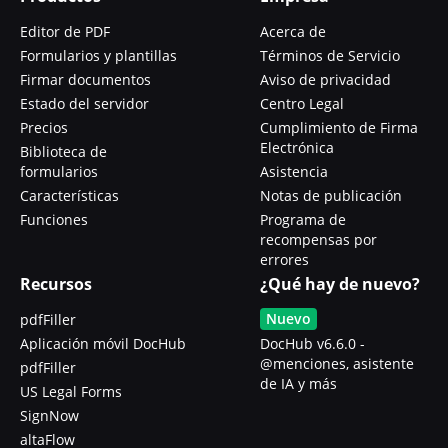
Editor de PDF
Acerca de
Formularios y plantillas
Términos de Servicio
Firmar documentos
Aviso de privacidad
Estado del servidor
Centro Legal
Precios
Cumplimiento de Firma
Electrónica
Biblioteca de
formularios
Asistencia
Características
Notas de publicación
Funciones
Programa de
recompensas por
errores
Recursos
¿Qué hay de nuevo?
Nuevo
pdfFiller
Aplicación móvil DocHub
DocHub v6.6.0 -
@menciones, asistente
pdfFiller
de IA y más
US Legal Forms
SignNow
altaFlow