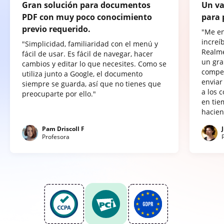
Gran solución para documentos
Un va
PDF con muy poco conocimiento
para 
previo requerido.
"Me e
increí
"Simplicidad, familiaridad con el menú y
Realme
fácil de usar. Es fácil de navegar, hacer
un gra
cambios y editar lo que necesites. Como se
compet
utiliza junto a Google, el documento
enviar
siempre se guarda, así que no tienes que
a los 
preocuparte por ello."
en tie
hacien
Pam Driscoll F
Profesora