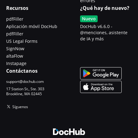
errores
Recursos
¿Qué hay de nuevo?
Nuevo
pdfFiller
Aplicación móvil DocHub
DocHub v6.6.0 -
@menciones, asistente
pdfFiller
de IA y más
US Legal Forms
SignNow
altaFlow
Instapage
Contáctanos
support@dochub.com
17 Station St., Ste. 303
Brookline, MA 02445
Síguenos