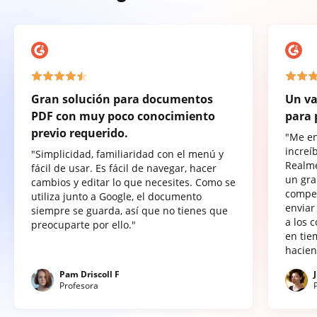
Gran solución para documentos
Un va
PDF con muy poco conocimiento
para 
previo requerido.
"Me e
increí
"Simplicidad, familiaridad con el menú y
Realme
fácil de usar. Es fácil de navegar, hacer
un gra
cambios y editar lo que necesites. Como se
compet
utiliza junto a Google, el documento
enviar
siempre se guarda, así que no tienes que
a los 
preocuparte por ello."
en tie
hacien
Pam Driscoll F
Profesora