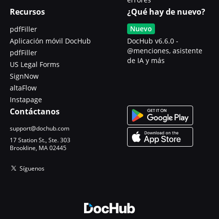
Recursos
¿Qué hay de nuevo?
Nuevo
pdfFiller
Aplicación móvil DocHub
DocHub v6.6.0 -
@menciones, asistente
pdfFiller
de IA y más
US Legal Forms
SignNow
altaFlow
Instapage
Contáctanos
support@dochub.com
17 Station St., Ste. 303
Brookline, MA 02445
Síguenos