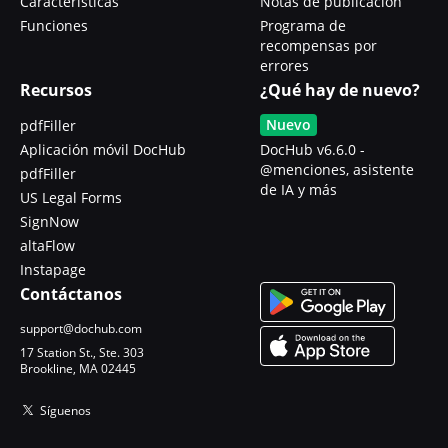
Características
Notas de publicación
Funciones
Programa de
recompensas por
errores
Recursos
¿Qué hay de nuevo?
Nuevo
pdfFiller
Aplicación móvil DocHub
DocHub v6.6.0 -
@menciones, asistente
pdfFiller
de IA y más
US Legal Forms
SignNow
altaFlow
Instapage
Contáctanos
support@dochub.com
17 Station St., Ste. 303
Brookline, MA 02445
Síguenos