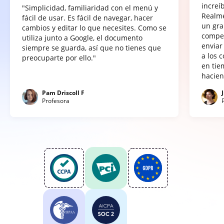
increí
"Simplicidad, familiaridad con el menú y
Realme
fácil de usar. Es fácil de navegar, hacer
un gra
cambios y editar lo que necesites. Como se
compet
utiliza junto a Google, el documento
enviar
siempre se guarda, así que no tienes que
a los 
preocuparte por ello."
en tie
hacien
Pam Driscoll F
Profesora