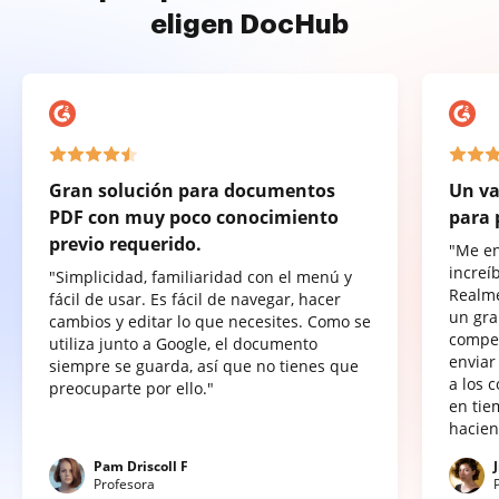
eligen DocHub
Gran solución para documentos
Un va
PDF con muy poco conocimiento
para 
previo requerido.
"Me e
increí
"Simplicidad, familiaridad con el menú y
Realme
fácil de usar. Es fácil de navegar, hacer
un gra
cambios y editar lo que necesites. Como se
compet
utiliza junto a Google, el documento
enviar
siempre se guarda, así que no tienes que
a los 
preocuparte por ello."
en tie
hacien
Pam Driscoll F
Profesora