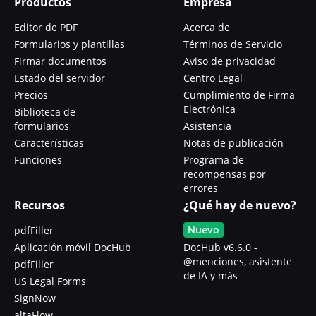
Productos
Empresa
Editor de PDF
Acerca de
Formularios y plantillas
Términos de Servicio
Firmar documentos
Aviso de privacidad
Estado del servidor
Centro Legal
Precios
Cumplimiento de Firma
Electrónica
Biblioteca de
formularios
Asistencia
Características
Notas de publicación
Funciones
Programa de
recompensas por
errores
Recursos
¿Qué hay de nuevo?
Nuevo
pdfFiller
Aplicación móvil DocHub
DocHub v6.6.0 -
@menciones, asistente
pdfFiller
de IA y más
US Legal Forms
SignNow
altaFlow