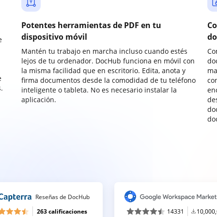
Potentes herramientas de PDF en tu
Co
dispositivo móvil
do
e
Mantén tu trabajo en marcha incluso cuando estés
Co
lejos de tu ordenador. DocHub funciona en móvil con
do
la misma facilidad que en escritorio. Edita, anota y
ma
e
firma documentos desde la comodidad de tu teléfono
co
.
inteligente o tableta. No es necesario instalar la
enc
aplicación.
de
do
do
Reseñas de DocHub
263 calificaciones
14331
10,000