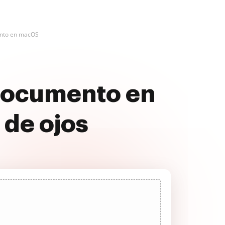
ento en macOS
 documento en
 de ojos