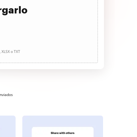
rgarlo
, XLSX o TXT
enviados