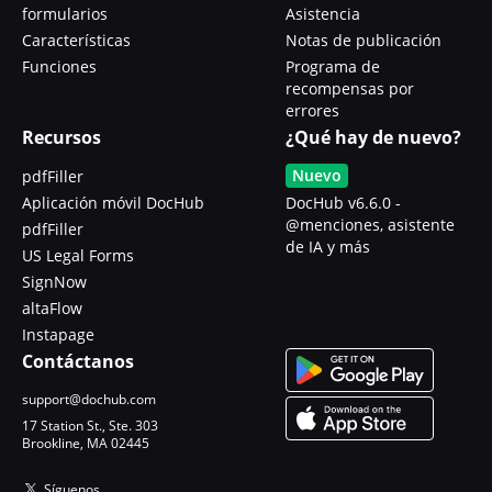
formularios
Asistencia
Características
Notas de publicación
Funciones
Programa de
recompensas por
errores
Recursos
¿Qué hay de nuevo?
Nuevo
pdfFiller
Aplicación móvil DocHub
DocHub v6.6.0 -
@menciones, asistente
pdfFiller
de IA y más
US Legal Forms
SignNow
altaFlow
Instapage
Contáctanos
support@dochub.com
17 Station St., Ste. 303
Brookline, MA 02445
Síguenos