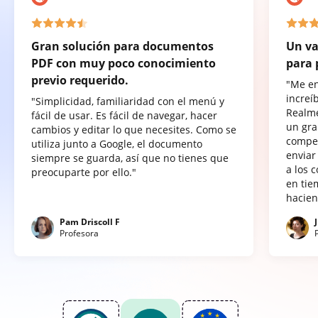
Gran solución para documentos
Un va
PDF con muy poco conocimiento
para 
previo requerido.
"Me e
increí
"Simplicidad, familiaridad con el menú y
Realme
fácil de usar. Es fácil de navegar, hacer
un gra
cambios y editar lo que necesites. Como se
compet
utiliza junto a Google, el documento
enviar
siempre se guarda, así que no tienes que
a los 
preocuparte por ello."
en tie
hacien
Pam Driscoll F
Profesora