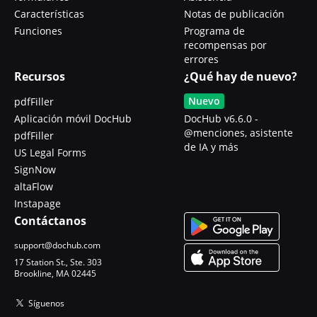
Características
Notas de publicación
Funciones
Programa de
recompensas por
errores
Recursos
¿Qué hay de nuevo?
Nuevo
pdfFiller
Aplicación móvil DocHub
DocHub v6.6.0 -
@menciones, asistente
pdfFiller
de IA y más
US Legal Forms
SignNow
altaFlow
Instapage
Contáctanos
support@dochub.com
17 Station St., Ste. 303
Brookline, MA 02445
Síguenos