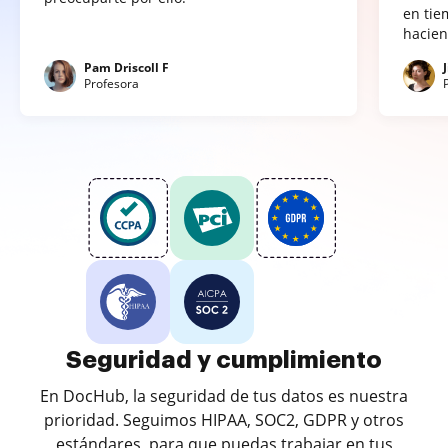
en tie
hacien
Pam Driscoll F
Profesora
Seguridad y cumplimiento
En DocHub, la seguridad de tus datos es nuestra
prioridad. Seguimos HIPAA, SOC2, GDPR y otros
estándares, para que puedas trabajar en tus