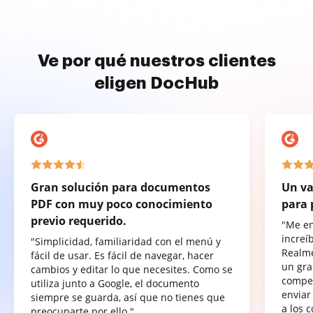
Ve por qué nuestros clientes
eligen DocHub
Gran solución para documentos
Un va
PDF con muy poco conocimiento
para 
previo requerido.
"Me e
increí
"Simplicidad, familiaridad con el menú y
Realme
fácil de usar. Es fácil de navegar, hacer
un gra
cambios y editar lo que necesites. Como se
compet
utiliza junto a Google, el documento
enviar
siempre se guarda, así que no tienes que
a los 
preocuparte por ello."