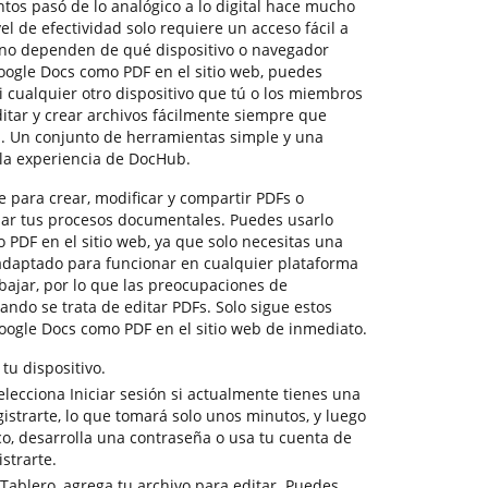
tos pasó de lo analógico a lo digital hace mucho
vel de efectividad solo requiere un acceso fácil a
 no dependen de qué dispositivo o navegador
Google Docs como PDF en el sitio web, puedes
 cualquier otro dispositivo que tú o los miembros
itar y crear archivos fácilmente siempre que
eb. Un conjunto de herramientas simple y una
 la experiencia de DocHub.
 para crear, modificar y compartir PDFs o
izar tus procesos documentales. Puedes usarlo
PDF en el sitio web, ya que solo necesitas una
adaptado para funcionar en cualquier plataforma
bajar, por lo que las preocupaciones de
ndo se trata de editar PDFs. Solo sigue estos
oogle Docs como PDF en el sitio web de inmediato.
u dispositivo.
elecciona Iniciar sesión si actualmente tienes una
gistrarte, lo que tomará solo unos minutos, y luego
co, desarrolla una contraseña o usa tu cuenta de
strarte.
Tablero, agrega tu archivo para editar. Puedes