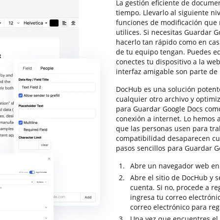
La gestión eficiente de documen
tiempo. Llevarlo al siguiente ni
funciones de modificación que
utilices. Si necesitas Guardar 
hacerlo tan rápido como en casi
de tu equipo tengan. Puedes ed
conectes tu dispositivo a la w
interfaz amigable son parte de
DocHub es una solución potente
cualquier otro archivo y optim
para Guardar Google Docs como 
conexión a internet. Lo hemos 
que las personas usen para tra
compatibilidad desaparecen cua
pasos sencillos para Guardar G
Abre un navegador web en t
Abre el sitio de DocHub y s
cuenta. Si no, procede a re
ingresa tu correo electróni
correo electrónico para regi
Una vez que encuentres el 