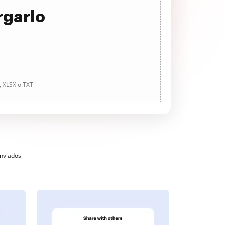
rgarlo
, XLSX o TXT
enviados