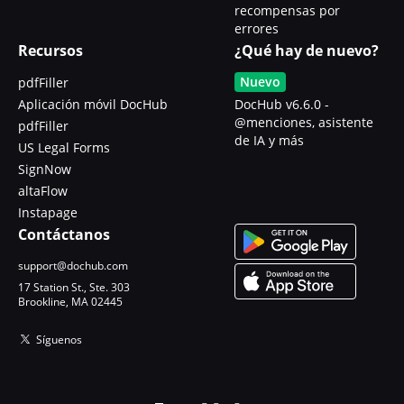
recompensas por
errores
Recursos
¿Qué hay de nuevo?
Nuevo
pdfFiller
Aplicación móvil DocHub
DocHub v6.6.0 -
@menciones, asistente
pdfFiller
de IA y más
US Legal Forms
SignNow
altaFlow
Instapage
Contáctanos
support@dochub.com
17 Station St., Ste. 303
Brookline, MA 02445
Síguenos