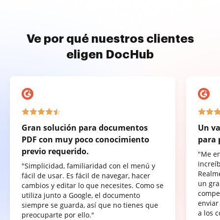
Ve por qué nuestros clientes
eligen DocHub
Gran solución para documentos
Un va
PDF con muy poco conocimiento
para 
previo requerido.
"Me e
increí
"Simplicidad, familiaridad con el menú y
Realme
fácil de usar. Es fácil de navegar, hacer
un gra
cambios y editar lo que necesites. Como se
compet
utiliza junto a Google, el documento
enviar
siempre se guarda, así que no tienes que
a los 
preocuparte por ello."