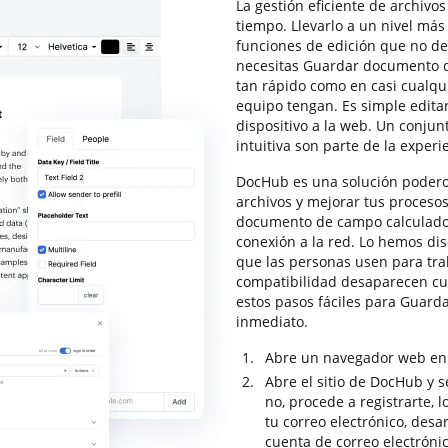
La gestión eficiente de archivo
tiempo. Llevarlo a un nivel más 
funciones de edición que no de
necesitas Guardar documento de
tan rápido como en casi cualqui
equipo tengan. Es simple edita
dispositivo a la web. Un conjun
intuitiva son parte de la exper
DocHub es una solución poderos
archivos y mejorar tus proces
documento de campo calculado e
conexión a la red. Lo hemos di
que las personas usen para tra
compatibilidad desaparecen cu
estos pasos fáciles para Guard
inmediato.
Abre un navegador web en t
Abre el sitio de DocHub y se
no, procede a registrarte, 
tu correo electrónico, desa
cuenta de correo electrónic