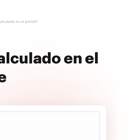
culado en el portátil
lculado en el
e