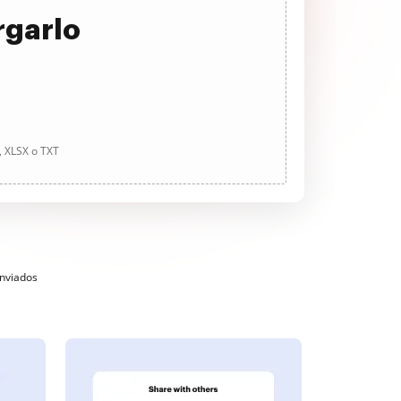
rgarlo
, XLSX o TXT
enviados