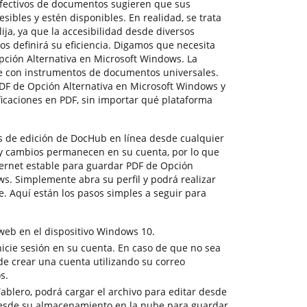
efectivos de documentos sugieren que sus
ibles y estén disponibles. En realidad, se trata
ja, ya que la accesibilidad desde diversos
vos definirá su eficiencia. Digamos que necesita
ción Alternativa en Microsoft Windows. La
e con instrumentos de documentos universales.
F de Opción Alternativa en Microsoft Windows y
caciones en PDF, sin importar qué plataforma
s de edición de DocHub en línea desde cualquier
 y cambios permanecen en su cuenta, por lo que
nternet estable para guardar PDF de Opción
ws. Simplemente abra su perfil y podrá realizar
te. Aquí están los pasos simples a seguir para
web en el dispositivo Windows 10.
nicie sesión en su cuenta. En caso de que no sea
de crear una cuenta utilizando su correo
s.
ablero, podrá cargar el archivo para editar desde
 desde su almacenamiento en la nube para guardar