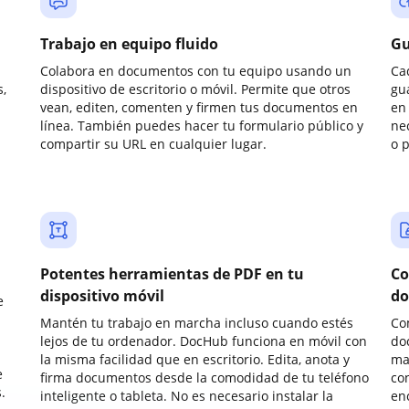
Trabajo en equipo fluido
Gu
Colabora en documentos con tu equipo usando un
Ca
,
dispositivo de escritorio o móvil. Permite que otros
gu
vean, editen, comenten y firmen tus documentos en
en 
línea. También puedes hacer tu formulario público y
ne
compartir su URL en cualquier lugar.
o 
Potentes herramientas de PDF en tu
Co
dispositivo móvil
do
e
Mantén tu trabajo en marcha incluso cuando estés
Co
lejos de tu ordenador. DocHub funciona en móvil con
do
la misma facilidad que en escritorio. Edita, anota y
ma
e
firma documentos desde la comodidad de tu teléfono
co
.
inteligente o tableta. No es necesario instalar la
enc