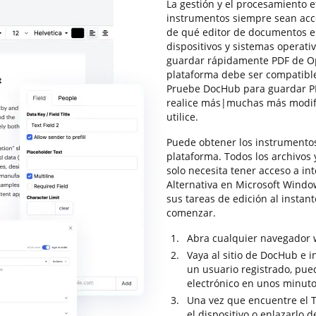
La gestión y el procesamiento 
instrumentos siempre sean acces
de qué editor de documentos eli
dispositivos y sistemas operati
guardar rápidamente PDF de Op
plataforma debe ser compatibl
Pruebe DocHub para guardar PD
realice más|muchas más modifi
utilice.
Puede obtener los instrumento
plataforma. Todos los archivos
solo necesita tener acceso a i
Alternativa en Microsoft Windo
sus tareas de edición al instan
comenzar.
Abra cualquier navegador 
Vaya al sitio de DocHub e i
un usuario registrado, pue
electrónico en unos minuto
Una vez que encuentre el T
el dispositivo o enlazarlo