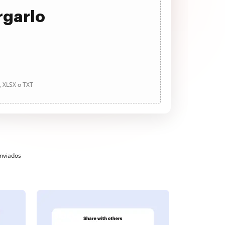
rgarlo
, XLSX o TXT
enviados