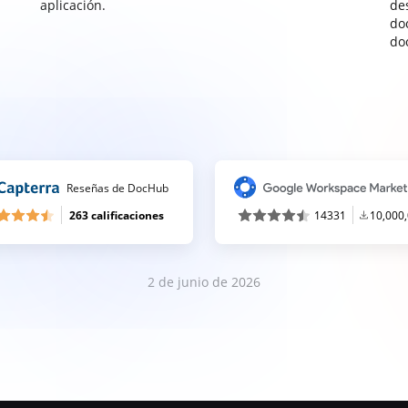
aplicación.
de
do
do
Reseñas de DocHub
263 calificaciones
14331
10,000
2 de junio de 2026