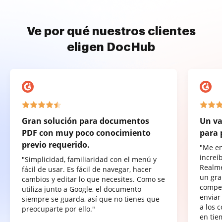
Ve por qué nuestros clientes
eligen DocHub
Gran solución para documentos
Un va
PDF con muy poco conocimiento
para 
previo requerido.
"Me e
increí
"Simplicidad, familiaridad con el menú y
Realme
fácil de usar. Es fácil de navegar, hacer
un gra
cambios y editar lo que necesites. Como se
compet
utiliza junto a Google, el documento
enviar
siempre se guarda, así que no tienes que
a los 
preocuparte por ello."
en tie