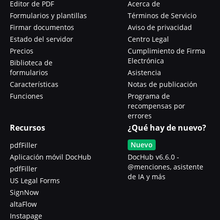
Editor de PDF
Acerca de
Formularios y plantillas
Términos de Servicio
Firmar documentos
Aviso de privacidad
Estado del servidor
Centro Legal
Precios
Cumplimiento de Firma
Electrónica
Biblioteca de
formularios
Asistencia
Características
Notas de publicación
Funciones
Programa de
recompensas por
errores
Recursos
¿Qué hay de nuevo?
Nuevo
pdfFiller
Aplicación móvil DocHub
DocHub v6.6.0 -
@menciones, asistente
pdfFiller
de IA y más
US Legal Forms
SignNow
altaFlow
Instapage