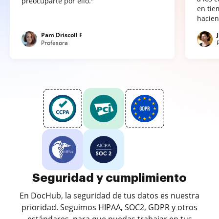
preocuparte por ello."
en tie
hacien
Pam Driscoll F
Profesora
Seguridad y cumplimiento
En DocHub, la seguridad de tus datos es nuestra
prioridad. Seguimos HIPAA, SOC2, GDPR y otros
estándares, para que puedas trabajar en tus