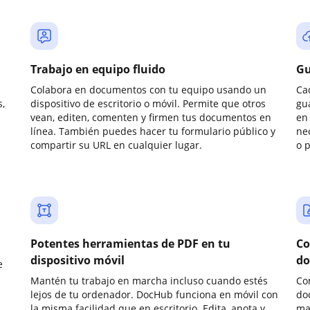
Trabajo en equipo fluido
Gu
Colabora en documentos con tu equipo usando un
Ca
,
dispositivo de escritorio o móvil. Permite que otros
gu
vean, editen, comenten y firmen tus documentos en
en 
línea. También puedes hacer tu formulario público y
ne
compartir su URL en cualquier lugar.
o 
Potentes herramientas de PDF en tu
Co
dispositivo móvil
do
e
Mantén tu trabajo en marcha incluso cuando estés
Co
lejos de tu ordenador. DocHub funciona en móvil con
do
la misma facilidad que en escritorio. Edita, anota y
ma