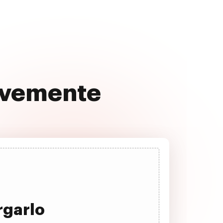
avemente
rgarlo