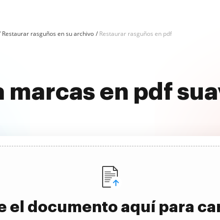
Restaurar rasguños en su archivo
Restaurar rasguños en pdf
a marcas en pdf su
e el documento aquí para ca