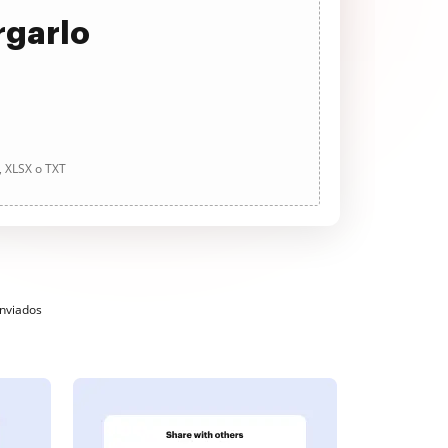
rgarlo
, XLSX o TXT
enviados