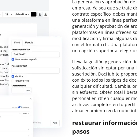
La generación y aprobación de
empresa. Ya sea que se trate 
contrato específico, debes man
una plataforma en línea perfec
generación y aprobación de arc
plataformas en línea ofrecen s
modificación y firma, algunas d
con el formato rtf. Una platafo
una opción superior al elegir u
Lleva la gestión y generación d
sofisticación sin optar por una
suscripción. DocHub te proporc
con éxito todos los tipos de doc
cualquier dificultad. Cambia, or
sin esfuerzo. Obtén total libert
personal en rtf en cualquier 
archivos completos en tu perfi
almacenamiento en la nube int
restaurar información
pasos