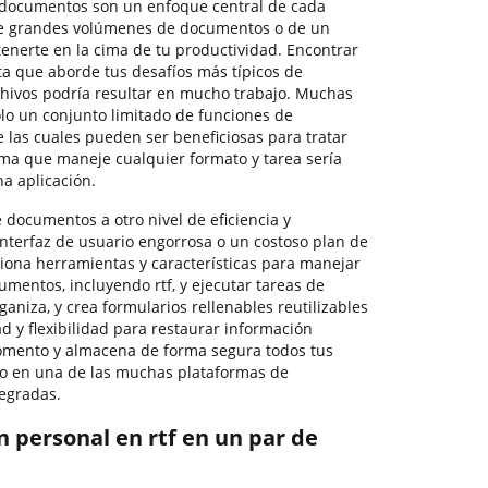
 documentos son un enfoque central de cada
de grandes volúmenes de documentos o de un
tenerte en la cima de tu productividad. Encontrar
ta que aborde tus desafíos más típicos de
hivos podría resultar en mucho trabajo. Muchas
olo un conjunto limitado de funciones de
e las cuales pueden ser beneficiosas para tratar
rma que maneje cualquier formato y tarea sería
na aplicación.
e documentos a otro nivel de eficiencia y
 interfaz de usuario engorrosa o un costoso plan de
iona herramientas y características para manejar
umentos, incluyendo rtf, y ejecutar tareas de
ganiza, y crea formularios rellenables reutilizables
ad y flexibilidad para restaurar información
momento y almacena de forma segura todos tus
l o en una de las muchas plataformas de
egradas.
 personal en rtf en un par de