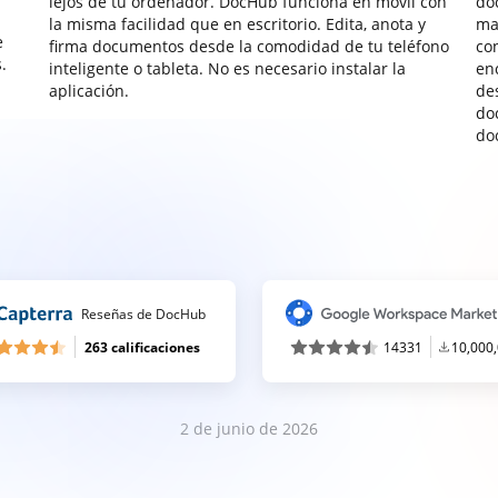
lejos de tu ordenador. DocHub funciona en móvil con
do
la misma facilidad que en escritorio. Edita, anota y
ma
e
firma documentos desde la comodidad de tu teléfono
co
.
inteligente o tableta. No es necesario instalar la
enc
aplicación.
de
do
do
Reseñas de DocHub
263 calificaciones
14331
10,000
2 de junio de 2026