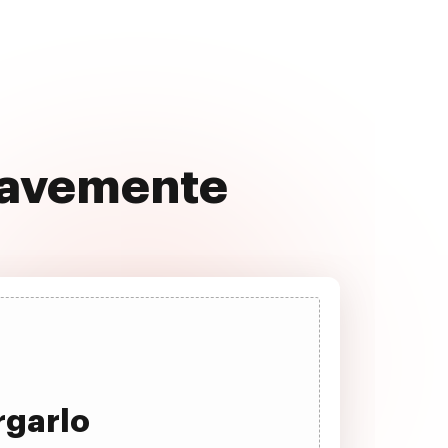
suavemente
rgarlo