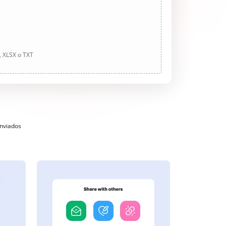
, XLSX o TXT
enviados