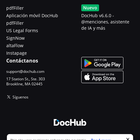
Nuevo
pdfFiller
Aplicación móvil DocHub
DocHub v6.6.0 -
@menciones, asistente
pdfFiller
de IA y más
US Legal Forms
SignNow
altaFlow
Instapage
Contáctanos
support@dochub.com
17 Station St., Ste. 303
Brookline, MA 02445
Síguenos
© 2026 DocHub, LLC
Cookie consent notice