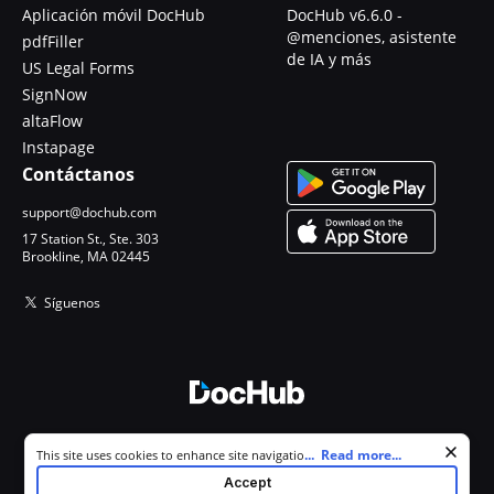
Aplicación móvil DocHub
DocHub v6.6.0 -
@menciones, asistente
pdfFiller
de IA y más
US Legal Forms
SignNow
altaFlow
Instapage
Contáctanos
support@dochub.com
17 Station St., Ste. 303
Brookline, MA 02445
Síguenos
© 2026 DocHub, LLC
Cookie consent notice
...
Read more...
This site uses cookies to enhance site navigation and personalize
Todos los derechos reservados.
your experience. By using this site you agree to our use of cookies as
Accept