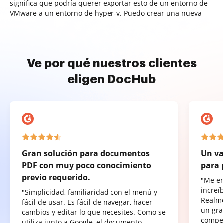
significa que podría querer exportar esto de un entorno de
VMware a un entorno de hyper-v. Puedo crear una nueva
Ve por qué nuestros clientes
eligen DocHub
Gran solución para documentos
Un va
PDF con muy poco conocimiento
para 
previo requerido.
"Me e
increí
"Simplicidad, familiaridad con el menú y
Realme
fácil de usar. Es fácil de navegar, hacer
un gra
cambios y editar lo que necesites. Como se
compet
utiliza junto a Google, el documento