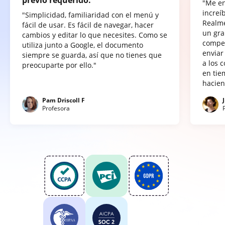
"Me e
increí
"Simplicidad, familiaridad con el menú y
Realme
fácil de usar. Es fácil de navegar, hacer
un gra
cambios y editar lo que necesites. Como se
compet
utiliza junto a Google, el documento
enviar
siempre se guarda, así que no tienes que
a los 
preocuparte por ello."
en tie
hacien
Pam Driscoll F
Profesora