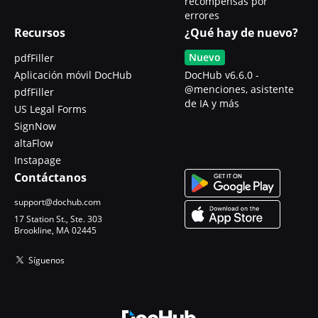
recompensas por
errores
Recursos
¿Qué hay de nuevo?
Nuevo
pdfFiller
Aplicación móvil DocHub
DocHub v6.6.0 -
@menciones, asistente
pdfFiller
de IA y más
US Legal Forms
SignNow
altaFlow
Instapage
Contáctanos
support@dochub.com
17 Station St., Ste. 303
Brookline, MA 02445
Síguenos