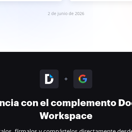
2 de junio de 2026
encia con el complemento D
Workspace
alos, fírmalos y compártelos directamente desde