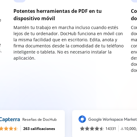
Potentes herramientas de PDF en tu
Co
dispositivo móvil
do
e
Mantén tu trabajo en marcha incluso cuando estés
Co
lejos de tu ordenador. DocHub funciona en móvil con
do
la misma facilidad que en escritorio. Edita, anota y
ma
e
firma documentos desde la comodidad de tu teléfono
co
.
inteligente o tableta. No es necesario instalar la
enc
aplicación.
de
do
do
Reseñas de DocHub
263 calificaciones
14331
10,000