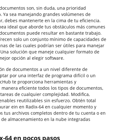
documentos son, sin duda, una prioridad
o. Ya sea manejando grandes volúmenes de
ar, debes mantenerte en la cima de tu eficiencia.
ínea ideal que aborde tus obstáculos más comunes
 documentos puede resultar en bastante trabajo.
frecen solo un conjunto mínimo de capacidades de
gunas de las cuales podrían ser útiles para manejar
. Una solución que maneje cualquier formato de
mejor opción al elegir software.
ión de documentos a un nivel diferente de
optar por una interfaz de programa difícil o un
ocHub te proporciona herramientas y
e manera eficiente todos los tipos de documentos,
 tareas de cualquier complejidad. Modifica,
enables reutilizables sin esfuerzo. Obtén total
staurar ein en Radix-64 en cualquier momento y
 tus archivos completos dentro de tu cuenta o en
 de almacenamiento en la nube integradas
ix-64 en pocos pasos