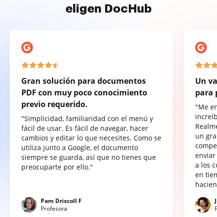
eligen DocHub
Gran solución para documentos
Un va
PDF con muy poco conocimiento
para 
previo requerido.
"Me e
increí
"Simplicidad, familiaridad con el menú y
Realme
fácil de usar. Es fácil de navegar, hacer
un gra
cambios y editar lo que necesites. Como se
compet
utiliza junto a Google, el documento
enviar
siempre se guarda, así que no tienes que
a los 
preocuparte por ello."
en tie
hacien
Pam Driscoll F
Profesora