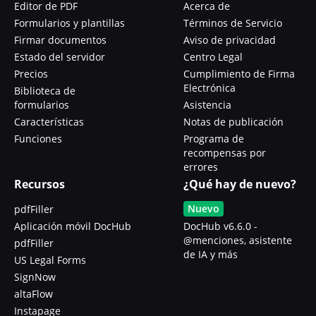
Editor de PDF
Acerca de
Formularios y plantillas
Términos de Servicio
Firmar documentos
Aviso de privacidad
Estado del servidor
Centro Legal
Precios
Cumplimiento de Firma
Electrónica
Biblioteca de
formularios
Asistencia
Características
Notas de publicación
Funciones
Programa de
recompensas por
errores
Recursos
¿Qué hay de nuevo?
Nuevo
pdfFiller
Aplicación móvil DocHub
DocHub v6.6.0 -
@menciones, asistente
pdfFiller
de IA y más
US Legal Forms
SignNow
altaFlow
Instapage