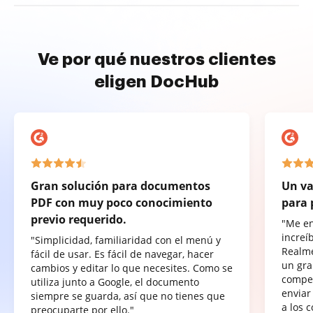
Ve por qué nuestros clientes
eligen DocHub
Gran solución para documentos
Un va
PDF con muy poco conocimiento
para 
previo requerido.
"Me e
increí
"Simplicidad, familiaridad con el menú y
Realme
fácil de usar. Es fácil de navegar, hacer
un gra
cambios y editar lo que necesites. Como se
compet
utiliza junto a Google, el documento
enviar
siempre se guarda, así que no tienes que
a los 
preocuparte por ello."