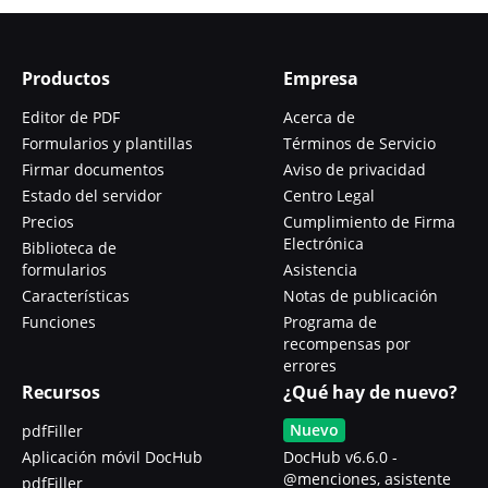
Productos
Empresa
Editor de PDF
Acerca de
Formularios y plantillas
Términos de Servicio
Firmar documentos
Aviso de privacidad
Estado del servidor
Centro Legal
Precios
Cumplimiento de Firma
Electrónica
Biblioteca de
formularios
Asistencia
Características
Notas de publicación
Funciones
Programa de
recompensas por
errores
Recursos
¿Qué hay de nuevo?
Nuevo
pdfFiller
Aplicación móvil DocHub
DocHub v6.6.0 -
@menciones, asistente
pdfFiller