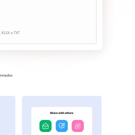
, XLSX o TXT
enviados