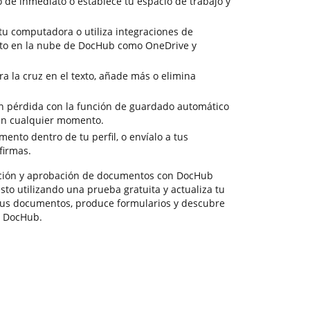
o de inmediato o establece tu espacio de trabajo y
u computadora o utiliza integraciones de
to en la nube de DocHub como OneDrive y
a la cruz en el texto, añade más o elimina
sin pérdida con la función de guardado automático
en cualquier momento.
ento dentro de tu perfil, o envíalo a tus
firmas.
ación y aprobación de documentos con DocHub
to utilizando una prueba gratuita y actualiza tu
a tus documentos, produce formularios y descubre
n DocHub.