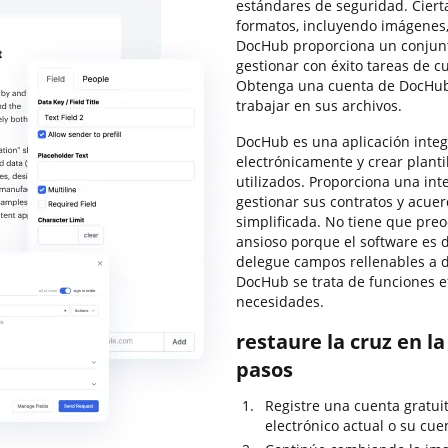
estándares de seguridad. Ciert
formatos, incluyendo imágenes,
DocHub proporciona un conjunt
gestionar con éxito tareas de c
Obtenga una cuenta de DocHub,
trabajar en sus archivos.
DocHub es una aplicación integr
electrónicamente y crear planti
utilizados. Proporciona una int
gestionar sus contratos y acu
simplificada. No tiene que pre
ansioso porque el software es 
delegue campos rellenables a de
DocHub se trata de funciones ef
necesidades.
restaure la cruz en l
pasos
Registre una cuenta gratui
electrónico actual o su cuen