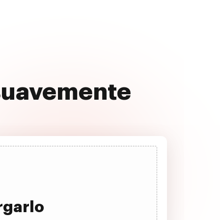
 suavemente
rgarlo