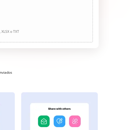
, XLSX o TXT
enviados