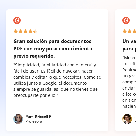
Gran solución para documentos
Un va
PDF con muy poco conocimiento
para 
previo requerido.
"Me e
increí
"Simplicidad, familiaridad con el menú y
Realme
fácil de usar. Es fácil de navegar, hacer
un gra
cambios y editar lo que necesites. Como se
compet
utiliza junto a Google, el documento
enviar
siempre se guarda, así que no tienes que
a los 
preocuparte por ello."
en tie
hacien
Pam Driscoll F
Profesora