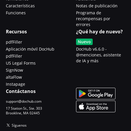
Características
Notas de publicación
Funciones
Programa de
recompensas por
errores
Recursos
¿Qué hay de nuevo?
Nuevo
pdfFiller
Aplicación móvil DocHub
DocHub v6.6.0 -
@menciones, asistente
pdfFiller
de IA y más
US Legal Forms
SignNow
altaFlow
Instapage
Contáctanos
support@dochub.com
17 Station St., Ste. 303
Brookline, MA 02445
Síguenos