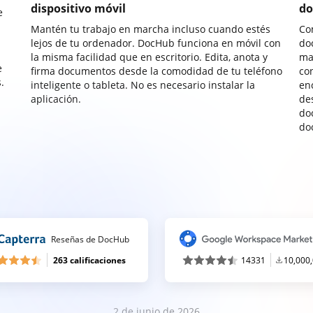
dispositivo móvil
do
e
Mantén tu trabajo en marcha incluso cuando estés
Co
lejos de tu ordenador. DocHub funciona en móvil con
do
la misma facilidad que en escritorio. Edita, anota y
ma
e
firma documentos desde la comodidad de tu teléfono
co
.
inteligente o tableta. No es necesario instalar la
enc
aplicación.
de
do
do
Reseñas de DocHub
263 calificaciones
14331
10,000
2 de junio de 2026