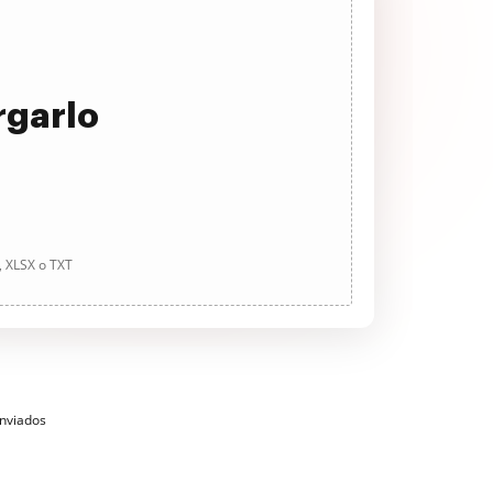
rgarlo
, XLSX o TXT
enviados