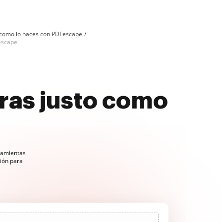
 como lo haces con PDFescape
escape
as justo como
ramientas
ción para