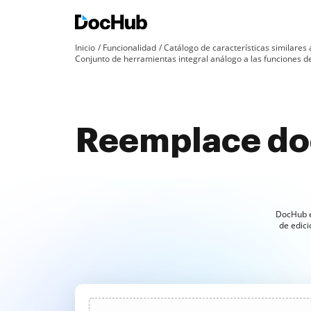
Inicio
Funcionalidad
Catálogo de características similares
Conjunto de herramientas integral análogo a las funciones
Reemplace do
DocHub e
de edici