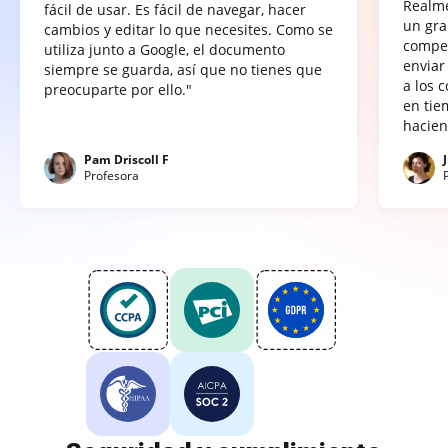
Realme
fácil de usar. Es fácil de navegar, hacer
un gra
cambios y editar lo que necesites. Como se
compet
utiliza junto a Google, el documento
enviar
siempre se guarda, así que no tienes que
a los 
preocuparte por ello."
en tie
hacien
Pam Driscoll F
Profesora