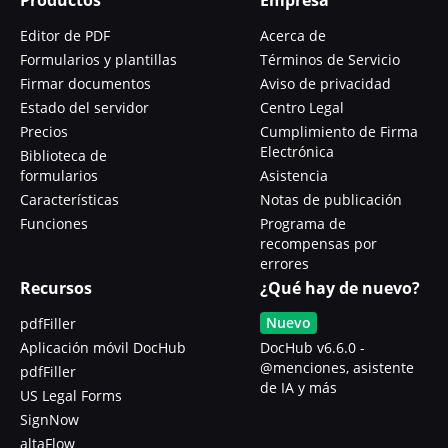
Editor de PDF
Acerca de
Formularios y plantillas
Términos de Servicio
Firmar documentos
Aviso de privacidad
Estado del servidor
Centro Legal
Precios
Cumplimiento de Firma
Electrónica
Biblioteca de
formularios
Asistencia
Características
Notas de publicación
Funciones
Programa de
recompensas por
errores
Recursos
¿Qué hay de nuevo?
Nuevo
pdfFiller
Aplicación móvil DocHub
DocHub v6.6.0 -
@menciones, asistente
pdfFiller
de IA y más
US Legal Forms
SignNow
altaFlow