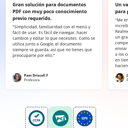
Gran solución para documentos
Un va
PDF con muy poco conocimiento
para 
previo requerido.
"Me e
increí
"Simplicidad, familiaridad con el menú y
Realme
fácil de usar. Es fácil de navegar, hacer
un gra
cambios y editar lo que necesites. Como se
compet
utiliza junto a Google, el documento
enviar
siempre se guarda, así que no tienes que
a los 
preocuparte por ello."
en tie
hacien
Pam Driscoll F
Profesora