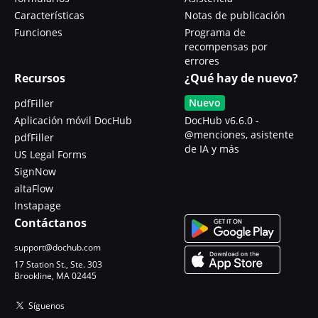
Características
Notas de publicación
Funciones
Programa de
recompensas por
errores
Recursos
¿Qué hay de nuevo?
Nuevo
pdfFiller
Aplicación móvil DocHub
DocHub v6.6.0 -
@menciones, asistente
pdfFiller
de IA y más
US Legal Forms
SignNow
altaFlow
Instapage
Contáctanos
support@dochub.com
17 Station St., Ste. 303
Brookline, MA 02445
Síguenos