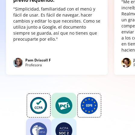
"Me e
increí
"Simplicidad, familiaridad con el menú y
Realme
fácil de usar. Es fácil de navegar, hacer
un gra
cambios y editar lo que necesites. Como se
compet
utiliza junto a Google, el documento
enviar
siempre se guarda, así que no tienes que
a los 
preocuparte por ello."
en tie
hacien
Pam Driscoll F
Profesora