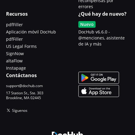
recompensas por
errores
Recursos
¿Qué hay de nuevo?
Nuevo
pdfFiller
Aplicación móvil DocHub
DocHub v6.6.0 -
@menciones, asistente
pdfFiller
de IA y más
US Legal Forms
SignNow
altaFlow
Instapage
Contáctanos
support@dochub.com
17 Station St., Ste. 303
Brookline, MA 02445
Síguenos