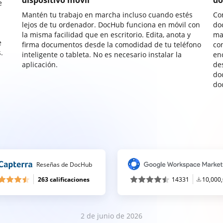
dispositivo móvil
do
e
Mantén tu trabajo en marcha incluso cuando estés
Co
lejos de tu ordenador. DocHub funciona en móvil con
do
la misma facilidad que en escritorio. Edita, anota y
ma
e
firma documentos desde la comodidad de tu teléfono
co
.
inteligente o tableta. No es necesario instalar la
enc
aplicación.
de
do
do
Reseñas de DocHub
263 calificaciones
14331
10,000
2 de junio de 2026