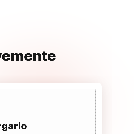
avemente
rgarlo