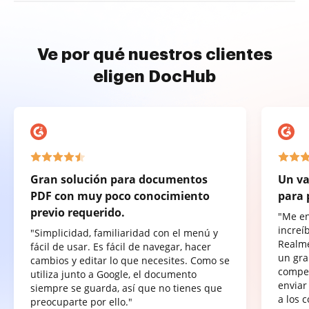
Ve por qué nuestros clientes
eligen DocHub
Gran solución para documentos
Un va
PDF con muy poco conocimiento
para 
previo requerido.
"Me e
increí
"Simplicidad, familiaridad con el menú y
Realme
fácil de usar. Es fácil de navegar, hacer
un gra
cambios y editar lo que necesites. Como se
compet
utiliza junto a Google, el documento
enviar
siempre se guarda, así que no tienes que
a los 
preocuparte por ello."