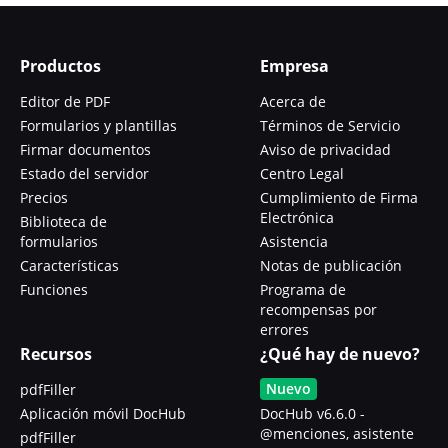
Productos
Empresa
Editor de PDF
Acerca de
Formularios y plantillas
Términos de Servicio
Firmar documentos
Aviso de privacidad
Estado del servidor
Centro Legal
Precios
Cumplimiento de Firma
Electrónica
Biblioteca de
formularios
Asistencia
Características
Notas de publicación
Funciones
Programa de
recompensas por
errores
Recursos
¿Qué hay de nuevo?
Nuevo
pdfFiller
Aplicación móvil DocHub
DocHub v6.6.0 -
@menciones, asistente
pdfFiller