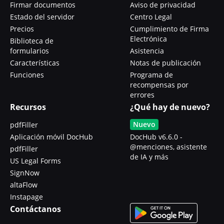
Firmar documentos
Aviso de privacidad
Estado del servidor
Centro Legal
Precios
Cumplimiento de Firma
Electrónica
Biblioteca de
formularios
Asistencia
Características
Notas de publicación
Funciones
Programa de
recompensas por
errores
Recursos
¿Qué hay de nuevo?
Nuevo
pdfFiller
Aplicación móvil DocHub
DocHub v6.6.0 -
@menciones, asistente
pdfFiller
de IA y más
US Legal Forms
SignNow
altaFlow
Instapage
Contáctanos