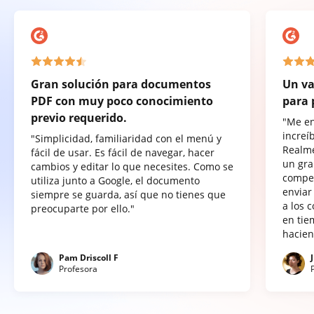
Gran solución para documentos
Un va
PDF con muy poco conocimiento
para 
previo requerido.
"Me e
increí
"Simplicidad, familiaridad con el menú y
Realme
fácil de usar. Es fácil de navegar, hacer
un gra
cambios y editar lo que necesites. Como se
compet
utiliza junto a Google, el documento
enviar
siempre se guarda, así que no tienes que
a los 
preocuparte por ello."
en tie
hacien
Pam Driscoll F
Profesora