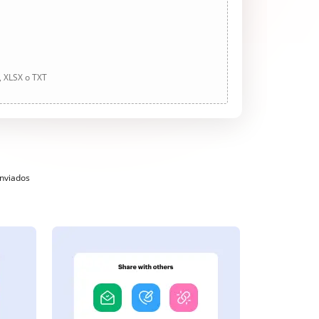
, XLSX o TXT
enviados