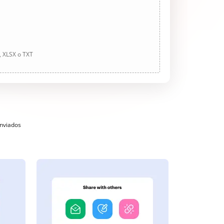
, XLSX o TXT
enviados