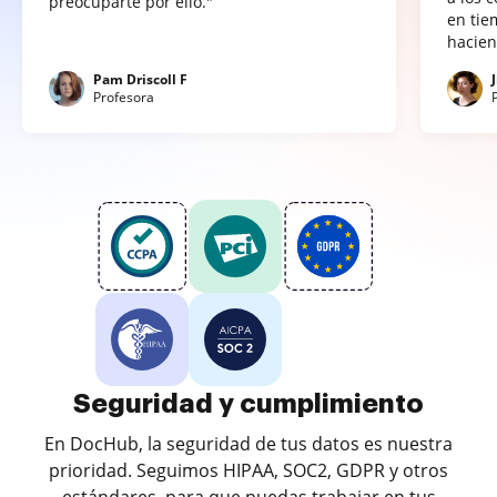
preocuparte por ello."
en tie
hacien
Pam Driscoll F
Profesora
Seguridad y cumplimiento
En DocHub, la seguridad de tus datos es nuestra
prioridad. Seguimos HIPAA, SOC2, GDPR y otros
estándares, para que puedas trabajar en tus