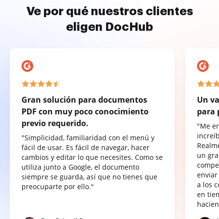
Ve por qué nuestros clientes
eligen DocHub
Gran solución para documentos
Un va
PDF con muy poco conocimiento
para 
previo requerido.
"Me e
increí
"Simplicidad, familiaridad con el menú y
Realme
fácil de usar. Es fácil de navegar, hacer
un gra
cambios y editar lo que necesites. Como se
compet
utiliza junto a Google, el documento
enviar
siempre se guarda, así que no tienes que
a los 
preocuparte por ello."
en tie
hacien