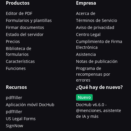
Productos
Empresa
Editor de PDF
Acerca de
Formularios y plantillas
Términos de Servicio
Firmar documentos
Aviso de privacidad
Estado del servidor
Centro Legal
Precios
Cumplimiento de Firma
Electrónica
Biblioteca de
formularios
Asistencia
Características
Notas de publicación
Funciones
Programa de
recompensas por
errores
Recursos
¿Qué hay de nuevo?
Nuevo
pdfFiller
Aplicación móvil DocHub
DocHub v6.6.0 -
@menciones, asistente
pdfFiller
de IA y más
US Legal Forms
SignNow