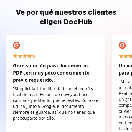
Ve por qué nuestros clientes
eligen DocHub
Gran solución para documentos
Un va
PDF con muy poco conocimiento
para 
previo requerido.
"Me e
increí
"Simplicidad, familiaridad con el menú y
Realme
fácil de usar. Es fácil de navegar, hacer
un gra
cambios y editar lo que necesites. Como se
compet
utiliza junto a Google, el documento
enviar
siempre se guarda, así que no tienes que
a los 
preocuparte por ello."
en tie
hacien