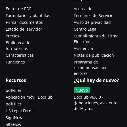
Editor de PDF
Acerca de
Formularios y plantillas
Términos de Servicio
Firmar documentos
Aviso de privacidad
Estado del servidor
Centro Legal
Precios
Cumplimiento de Firma
Electrónica
Biblioteca de
formularios
Asistencia
Características
Notas de publicación
Funciones
Programa de
recompensas por
errores
Recursos
¿Qué hay de nuevo?
Nuevo
pdfFiller
Aplicación móvil DocHub
DocHub v6.6.0 -
@menciones, asistente
pdfFiller
de IA y más
US Legal Forms
SignNow
altaFlow