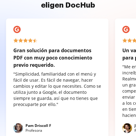
eligen DocHub
Gran solución para documentos
Un va
PDF con muy poco conocimiento
para 
previo requerido.
"Me e
increí
"Simplicidad, familiaridad con el menú y
Realme
fácil de usar. Es fácil de navegar, hacer
un gra
cambios y editar lo que necesites. Como se
compet
utiliza junto a Google, el documento
enviar
siempre se guarda, así que no tienes que
a los 
preocuparte por ello."
en tie
hacien
Pam Driscoll F
Profesora