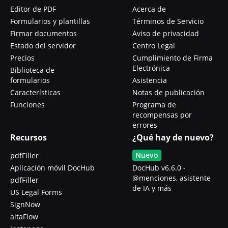
Editor de PDF
Acerca de
Formularios y plantillas
Términos de Servicio
Firmar documentos
Aviso de privacidad
Estado del servidor
Centro Legal
Precios
Cumplimiento de Firma
Electrónica
Biblioteca de
formularios
Asistencia
Características
Notas de publicación
Funciones
Programa de
recompensas por
errores
Recursos
¿Qué hay de nuevo?
Nuevo
pdfFiller
Aplicación móvil DocHub
DocHub v6.6.0 -
@menciones, asistente
pdfFiller
de IA y más
US Legal Forms
SignNow
altaFlow