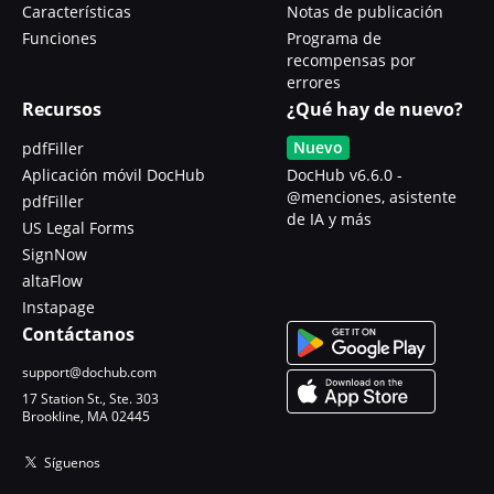
Características
Notas de publicación
Funciones
Programa de
recompensas por
errores
Recursos
¿Qué hay de nuevo?
Nuevo
pdfFiller
Aplicación móvil DocHub
DocHub v6.6.0 -
@menciones, asistente
pdfFiller
de IA y más
US Legal Forms
SignNow
altaFlow
Instapage
Contáctanos
support@dochub.com
17 Station St., Ste. 303
Brookline, MA 02445
Síguenos