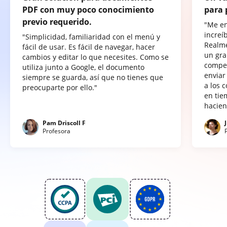
PDF con muy poco conocimiento
para 
previo requerido.
"Me e
increí
"Simplicidad, familiaridad con el menú y
Realme
fácil de usar. Es fácil de navegar, hacer
un gra
cambios y editar lo que necesites. Como se
compet
utiliza junto a Google, el documento
enviar
siempre se guarda, así que no tienes que
a los 
preocuparte por ello."
en tie
hacien
Pam Driscoll F
Profesora