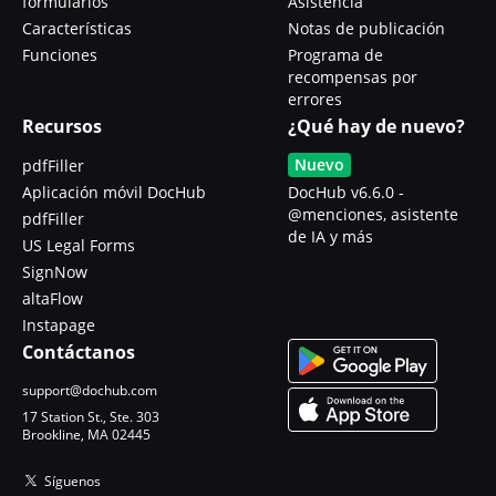
formularios
Asistencia
Características
Notas de publicación
Funciones
Programa de
recompensas por
errores
Recursos
¿Qué hay de nuevo?
Nuevo
pdfFiller
Aplicación móvil DocHub
DocHub v6.6.0 -
@menciones, asistente
pdfFiller
de IA y más
US Legal Forms
SignNow
altaFlow
Instapage
Contáctanos
support@dochub.com
17 Station St., Ste. 303
Brookline, MA 02445
Síguenos