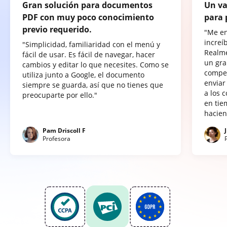
Gran solución para documentos
Un va
PDF con muy poco conocimiento
para 
previo requerido.
"Me e
increí
"Simplicidad, familiaridad con el menú y
Realme
fácil de usar. Es fácil de navegar, hacer
un gra
cambios y editar lo que necesites. Como se
compet
utiliza junto a Google, el documento
enviar
siempre se guarda, así que no tienes que
a los 
preocuparte por ello."
en tie
hacien
Pam Driscoll F
Profesora