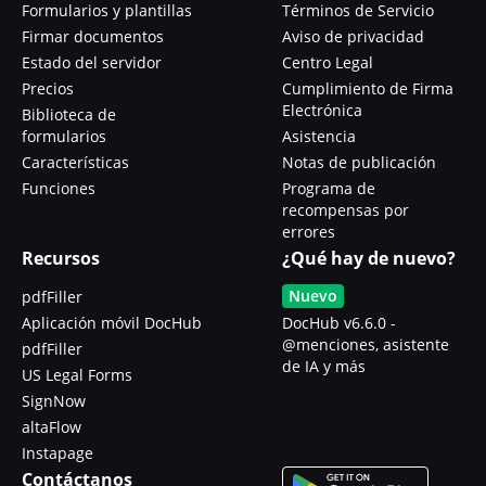
Formularios y plantillas
Términos de Servicio
Firmar documentos
Aviso de privacidad
Estado del servidor
Centro Legal
Precios
Cumplimiento de Firma
Electrónica
Biblioteca de
formularios
Asistencia
Características
Notas de publicación
Funciones
Programa de
recompensas por
errores
Recursos
¿Qué hay de nuevo?
Nuevo
pdfFiller
Aplicación móvil DocHub
DocHub v6.6.0 -
@menciones, asistente
pdfFiller
de IA y más
US Legal Forms
SignNow
altaFlow
Instapage
Contáctanos