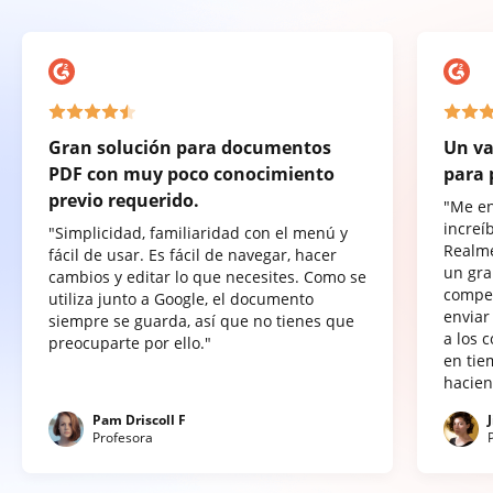
Gran solución para documentos
Un va
PDF con muy poco conocimiento
para 
previo requerido.
"Me e
increí
"Simplicidad, familiaridad con el menú y
Realme
fácil de usar. Es fácil de navegar, hacer
un gra
cambios y editar lo que necesites. Como se
compet
utiliza junto a Google, el documento
enviar
siempre se guarda, así que no tienes que
a los 
preocuparte por ello."
en tie
hacien
Pam Driscoll F
Profesora