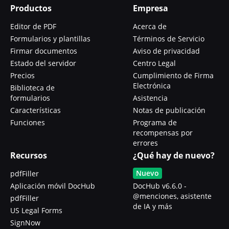
Productos
Empresa
Editor de PDF
Acerca de
Formularios y plantillas
Términos de Servicio
Firmar documentos
Aviso de privacidad
Estado del servidor
Centro Legal
Precios
Cumplimiento de Firma
Electrónica
Biblioteca de
formularios
Asistencia
Características
Notas de publicación
Funciones
Programa de
recompensas por
errores
Recursos
¿Qué hay de nuevo?
Nuevo
pdfFiller
Aplicación móvil DocHub
DocHub v6.6.0 -
@menciones, asistente
pdfFiller
de IA y más
US Legal Forms
SignNow