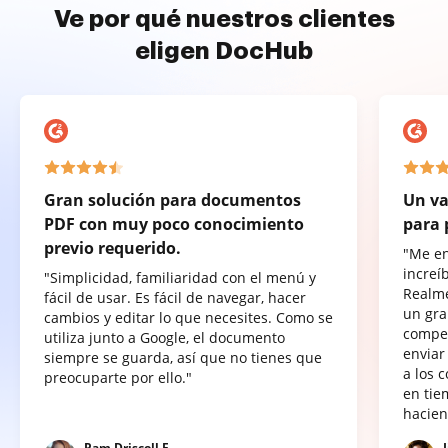
Ve por qué nuestros clientes
eligen DocHub
Gran solución para documentos
Un va
PDF con muy poco conocimiento
para 
previo requerido.
"Me e
increí
"Simplicidad, familiaridad con el menú y
Realme
fácil de usar. Es fácil de navegar, hacer
un gra
cambios y editar lo que necesites. Como se
compet
utiliza junto a Google, el documento
enviar
siempre se guarda, así que no tienes que
a los 
preocuparte por ello."
en tie
hacien
Pam Driscoll F