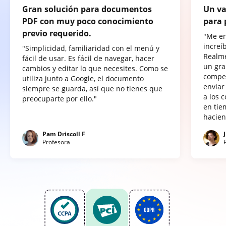
Gran solución para documentos
Un va
PDF con muy poco conocimiento
para 
previo requerido.
"Me e
increí
"Simplicidad, familiaridad con el menú y
Realme
fácil de usar. Es fácil de navegar, hacer
un gra
cambios y editar lo que necesites. Como se
compet
utiliza junto a Google, el documento
enviar
siempre se guarda, así que no tienes que
a los 
preocuparte por ello."
en tie
hacien
Pam Driscoll F
Profesora