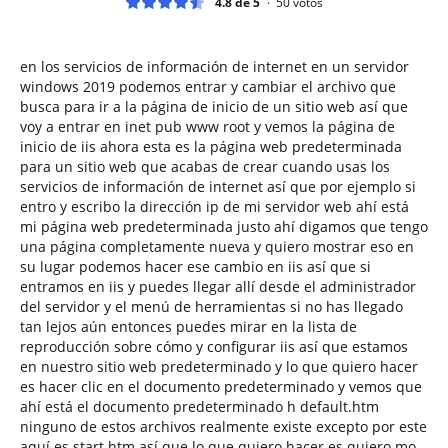
4.8 de 5
50
votos
en los servicios de información de internet en un servidor
windows 2019 podemos entrar y cambiar el archivo que
busca para ir a la página de inicio de un sitio web así que
voy a entrar en inet pub www root y vemos la página de
inicio de iis ahora esta es la página web predeterminada
para un sitio web que acabas de crear cuando usas los
servicios de información de internet así que por ejemplo si
entro y escribo la dirección ip de mi servidor web ahí está
mi página web predeterminada justo ahí digamos que tengo
una página completamente nueva y quiero mostrar eso en
su lugar podemos hacer ese cambio en iis así que si
entramos en iis y puedes llegar allí desde el administrador
del servidor y el menú de herramientas si no has llegado
tan lejos aún entonces puedes mirar en la lista de
reproducción sobre cómo y configurar iis así que estamos
en nuestro sitio web predeterminado y lo que quiero hacer
es hacer clic en el documento predeterminado y vemos que
ahí está el documento predeterminado h default.htm
ninguno de estos archivos realmente existe excepto por este
aquí es start.htm así que lo que quiero hacer es quiero mo