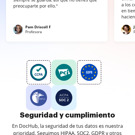
a los 
preocuparte por ello."
en tie
hacien
Pam Driscoll F
Profesora
Seguridad y cumplimiento
En DocHub, la seguridad de tus datos es nuestra
prioridad. Seguimos HIPAA, SOC2, GDPR y otros