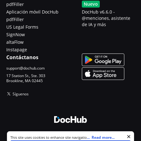
Nuevo
pdfFiller
Aplicación móvil DocHub
DocHub v6.6.0 -
@menciones, asistente
pdfFiller
de IA y más
US Legal Forms
SignNow
altaFlow
Instapage
Contáctanos
support@dochub.com
17 Station St., Ste. 303
Brookline, MA 02445
Síguenos
© 2026 DocHub, LLC
Cookie consent notice
...
Read more...
This site uses cookies to enhance site navigation and personalize
Todos los derechos reservados.