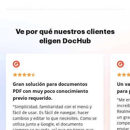
Ve por qué nuestros clientes
eligen DocHub
Gran solución para documentos
Un va
PDF con muy poco conocimiento
para 
previo requerido.
"Me e
increí
"Simplicidad, familiaridad con el menú y
Realme
fácil de usar. Es fácil de navegar, hacer
un gra
cambios y editar lo que necesites. Como se
compet
utiliza junto a Google, el documento
enviar
siempre se guarda, así que no tienes que